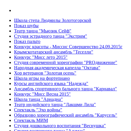
Школа степа Людмилы Золотогорской
Показ шубы
Театр танца "Мьюзик Сейф"
Студия эстрадного танца "Экстрим"
Показ пальто
Конкурс красоты - Миссис Совершенство 24.09.2015г
Крымскотатарский ансамбль "Теселли"
Конкурс "Мисс лето 2015"
Студия современной хореографии "PROдвижение"
Народная академическая капелла "Октава"
Хор ветеранов "Золотая осень"
Школа игры на фортепиано
Курсы английского языка "Надежда"
Ансамбль спортивного бального танца "Карнавал"
Конкурс "Мисс Весна 2015"
Школа танца "Ариадна"
Театр индийского танца "Лакшми Лила"
Спектакль "Эхо войны"
Образцово хореографический ансамбль "Карусель"
Спектакль МИМ
Студия дошкольного воспитания "Веснушка"
Студия восточного танца "Адамас"