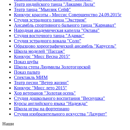
Театр индийского танца "Лакшми Лила"
Театр танца "Мьюзик Сейф"
Конкурс красоты - Миссис Совершенство 24.09.2015г
Студия эстрадного танца "Экстрим"
Ансамбль спортивного бального танца "Карнавал"
Народная академическая капелла "Октава"
Студия восточного танца "Адамас"
Студия эстрадного вокала "Соло"
Образцово хореографический ансамбль "Карусель"
Школа моделей "Пассаж"
Конкурс "Мисс Весна 2015"
Показ шубы
Школа степа Людмилы Золотогорской
Показ пальто
Спектакль МИМ
Театр песни "Ветер жизни"
Конкурс "Мисс лето 2015"
Хор ветеранов "Золотая осень"
Студия дошкольного воспитания "Веснушка"
Курсы английского языка "Надежда"
Школа игры на фортепиано
Студия изобразительного искусства "Лазурит"
Наши