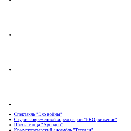
Спектакль "Эхо войны"
Студия современной хореографии "PROдвижение"
Школа танца "Ариадна"
Крымскотатарский ансамбль "Теселли"