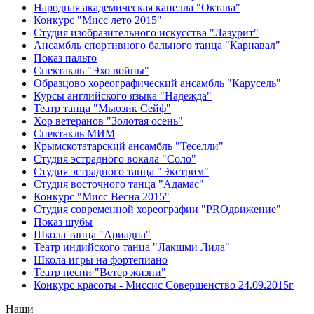
Народная академическая капелла "Октава"
Конкурс "Мисс лето 2015"
Студия изобразительного искусства "Лазурит"
Ансамбль спортивного бального танца "Карнавал"
Показ пальто
Спектакль "Эхо войны"
Образцово хореографический ансамбль "Карусель"
Курсы английского языка "Надежда"
Театр танца "Мьюзик Сейф"
Хор ветеранов "Золотая осень"
Спектакль МИМ
Крымскотатарский ансамбль "Теселли"
Студия эстрадного вокала "Соло"
Студия эстрадного танца "Экстрим"
Студия восточного танца "Адамас"
Конкурс "Мисс Весна 2015"
Студия современной хореографии "PROдвижение"
Показ шубы
Школа танца "Ариадна"
Театр индийского танца "Лакшми Лила"
Школа игры на фортепиано
Театр песни "Ветер жизни"
Конкурс красоты - Миссис Совершенство 24.09.2015г
Наши