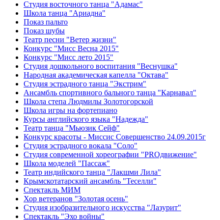
Студия восточного танца "Адамас"
Школа танца "Ариадна"
Показ пальто
Показ шубы
Театр песни "Ветер жизни"
Конкурс "Мисс Весна 2015"
Конкурс "Мисс лето 2015"
Студия дошкольного воспитания "Веснушка"
Народная академическая капелла "Октава"
Студия эстрадного танца "Экстрим"
Ансамбль спортивного бального танца "Карнавал"
Школа степа Людмилы Золотогорской
Школа игры на фортепиано
Курсы английского языка "Надежда"
Театр танца "Мьюзик Сейф"
Конкурс красоты - Миссис Совершенство 24.09.2015г
Студия эстрадного вокала "Соло"
Студия современной хореографии "PROдвижение"
Школа моделей "Пассаж"
Театр индийского танца "Лакшми Лила"
Крымскотатарский ансамбль "Теселли"
Спектакль МИМ
Хор ветеранов "Золотая осень"
Студия изобразительного искусства "Лазурит"
Спектакль "Эхо войны"