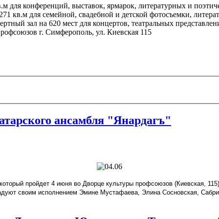
м для конференций, выставок, ярмарок, литературных и поэтиче
71 кв.м для семейной, свадебной и детской фотосъемки, литера
ертный зал
на 620 мест для концертов, театральных представлен
профсоюзов г. Симферополь, ул. Киевская 115
атарского ансамбля "Янардагъ"
оторый пройдет 4 июня во Дворце культуры профсоюзов (Киевская, 115),
радуют своим исполнением Эмине Мустафаева, Элина Сосновская, Сабри