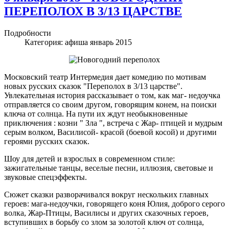
ПЕРЕПОЛОХ В 3/13 ЦАРСТВЕ
Подробности
Категория:
афиша январь 2015
Московский театр Интермедия дает комедию по мотивам
новых русских сказок "Переполох в 3/13 царстве".
Увлекательная история рассказывает о том, как маг- недоучка
отправляется со своим другом, говорящим конем, на поиски
ключа от солнца. На пути их ждут необыкновенные
приключения : козни " Зла ", встреча с Жар- птицей и мудрым
серым волком, Василисой- красой (боевой косой) и другими
героями русских сказок.
Шоу для детей и взрослых в современном стиле:
зажигательные танцы, веселые песни, иллюзия, световые и
звуковые спецэффекты.
Сюжет сказки разворачивался вокруг нескольких главных
героев: мага-недоучки, говорящего коня Юлия, доброго серого
волка, Жар-Птицы, Василисы и других сказочных героев,
вступивших в борьбу со злом за золотой ключ от солнца,