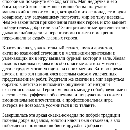
способный повернуть его ход вспять. Маг-недоучка и его
богатырский конь с помощью волшебства получают
магический ключ от солнца, который в итоге попадает в руки
коварному злу, задумавшему погрузить мир во тьму навеки...
Чем же закончатся приключения главных героев и кто выйдет
победителем: добро или зло? Заинтригованные зрители затаив
дыхание наблюдали за перепитиями сюжета и искренне
переживали за судьбу главных героев.
Красочное шоу, увлекательный сюжет, шутки артистов,
активно взаимодействующих в маленькими зрителями и
увлекающих их в игру вызвали бурный восторг в зале. Желая
помочь главным героям в особо опасные для них моменты,
дети с трудом могли усидеть на своих местах. Зато во время
шуток и игр зал наполнялся веселым смехом увлеченных
представлением ребят. Родители же смогли на миг вернуться
обратно в детство и вспомнить ощущения от интриги
сказочного сюжета. Герои сменялись между собой, звуковые и
световые спецэффекты обеспечивали погружение в сюжет и
эмоциональные впечатления, а профессиональная игра
актеров не позволяла усомниться в их таланте.
Завершилась эта яркая сказка-комедия по доброй традиции
победы добра над злом, золотой ключи был отвоеван, а зло
побеждено с помощью любви и дружбы. Добрая и