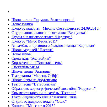
Школа степа Людмилы Золотогорской
Показ пальто
Конкурс красоты - Миссис Совершенство 24.09.2015г
Студия дошкольного воспитания "Веснушка"
Курсы английского языка "Надежда"
Конкурс "Мисс Весна 2015"
Ансамбль спортивного бального танца "Карнавал"
Школа моделей "Пассаж"
Показ шубы
Спектакль "Эхо войны"
Хор ветеранов "Золотая осень"
Спектакль МИМ
Школа танца "Ариадна"
Театр танца "Мьюзик Сейф"
Школа игры на фортепиано
Театр песни "Ветер жизни"
Образцово хореографический ансамбль "Карусель"
Крымскотатарский ансамбль "Теселли"
Театр индийского танца "Лакшми Лила"
Студия эстрадного вокала "Соло"
Конкурс "Мисс лето 2015"