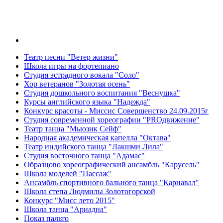
Театр песни "Ветер жизни"
Школа игры на фортепиано
Студия эстрадного вокала "Соло"
Хор ветеранов "Золотая осень"
Студия дошкольного воспитания "Веснушка"
Курсы английского языка "Надежда"
Конкурс красоты - Миссис Совершенство 24.09.2015г
Студия современной хореографии "PROдвижение"
Театр танца "Мьюзик Сейф"
Народная академическая капелла "Октава"
Театр индийского танца "Лакшми Лила"
Студия восточного танца "Адамас"
Образцово хореографический ансамбль "Карусель"
Школа моделей "Пассаж"
Ансамбль спортивного бального танца "Карнавал"
Школа степа Людмилы Золотогорской
Конкурс "Мисс лето 2015"
Школа танца "Ариадна"
Показ пальто