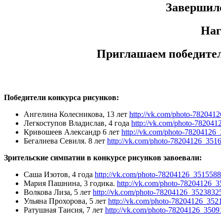
Завершилс
Наг
Приглашаем победител
Победители конкурса рисунков:
Ангелина Колесникова, 13 лет
http://vk.com/photo-78204
Легкоступов Владислав, 4 года
http://vk.com/photo-78204
Кривошеев Александр 6 лет
http://vk.com/photo-78204126
Бегалиева Cевиля. 8 лет
http://vk.com/photo-78204126_351
Зрительские симпатии в конкурсе рисунков завоевали:
Саша Изотов, 4 года
http://vk.com/photo-78204126_351558
Мария Пашнина, 3 годика.
http://vk.com/photo-78204126_
Волкова Лиза, 5 лет
http://vk.com/photo-78204126_3523832
Ульяна Прохорова, 5 лет
http://vk.com/photo-78204126_35
Ратушная Таисия, 7 лет
http://vk.com/photo-78204126_350