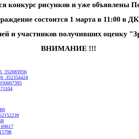
я конкурс рисунков и уже объявлены П
раждение состоится 1 марта в 11:00 в ДК
ей и участников получивших оценку "З
ВНИМАНИЕ !!!
126_352085956
126_352354424
_350067395
671104
889
352152239
58
2169617
915798