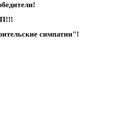
обедители!
П!!!
рительские симпатии"!