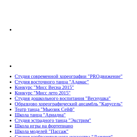
Студия современной хореографии "PROдвижение"
Студия восточного танца "Адамас"
Конкурс "Мисс Весна 2015"
Конкурс "Мисс лето 2015"
Студия дошкольного воспитания "Веснушка"
Образцово хореографический ансамбль "Карусель"
Театр танца "Мьюзик Сейф"
Школа танца "Ариадна"
Студия эстрадного танца "Экстрим"
Школа игры на фортепиано
Школа моделей "Пассаж"
Студия изобразительного искусства "Лазурит"