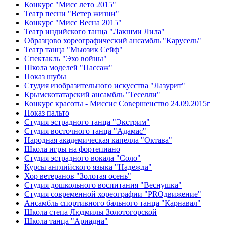
Конкурс "Мисс лето 2015"
Театр песни "Ветер жизни"
Конкурс "Мисс Весна 2015"
Театр индийского танца "Лакшми Лила"
Образцово хореографический ансамбль "Карусель"
Театр танца "Мьюзик Сейф"
Спектакль "Эхо войны"
Школа моделей "Пассаж"
Показ шубы
Студия изобразительного искусства "Лазурит"
Крымскотатарский ансамбль "Теселли"
Конкурс красоты - Миссис Совершенство 24.09.2015г
Показ пальто
Студия эстрадного танца "Экстрим"
Студия восточного танца "Адамас"
Народная академическая капелла "Октава"
Школа игры на фортепиано
Студия эстрадного вокала "Соло"
Курсы английского языка "Надежда"
Хор ветеранов "Золотая осень"
Студия дошкольного воспитания "Веснушка"
Студия современной хореографии "PROдвижение"
Ансамбль спортивного бального танца "Карнавал"
Школа степа Людмилы Золотогорской
Школа танца "Ариадна"