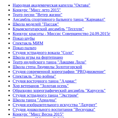
Народная академическая капелла "Октава"
Конкурс "Мисс лето 2015"
Театр песни "Ветер жизни"
Ансамбль спортивного бального танца "Карнавал"
Школа моделей "Пассаж"
Крымскотатарский ансамбль "Теселли"
Конкурс красоты - Миссис Совершенство 24.09.2015г
Показ шубы
Спектакль МИМ
Показ пальто
Студия эстрадного вокала "Соло"
Школа игры на фортепиано
Театр индийского танца "Лакшми Лила"
Школа степа Людмилы Золотогорской
Студия современной хореографии "PROдвижение"
Спектакль "Эхо войны"
Студия восточного танца "Адамас"
Хор ветеранов "Золотая осень"
Образцово хореографический ансамбль "Карусель"
Студия эстрадного танца "Экстрим"
Школа танца "Ариадна"
Студия изобразительного искусства "Лазурит"
Студия дошкольного воспитания "Веснушка"
Конкурс "Мисс Весна 2015"