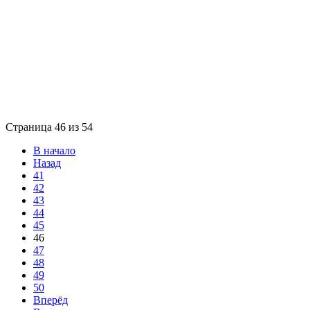
Страница 46 из 54
В начало
Назад
41
42
43
44
45
46
47
48
49
50
Вперёд