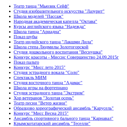
Театр танца "Мьюзик Сейф"
Студия изобразительного искусства "Лазурит"
Школа моделей "Пассаж"
Народная академическая капелла "Октава"
Курсы английского языка "Надежда"
Школа танца "Ариадна"
Показ шубы
Театр индийского танца "Лакшми Лила"
Школа степа Людмилы Золотогорской
Студия дошкольного воспитания "Веснушка"
Конкурс красоты - Миссис Совершенство 24.09.2015г
Показ пальто
Конкурс "Мисс лето 2015"
Студия эстрадного вокала "Соло"
Спектакль МИМ
Студия восточного танца "Адамас"
Школа игры на фортепиано
Студия эстрадного танца "Экстрим"
Хор ветеранов "Золотая осень"
Театр песни "Ветер жизни"
Образцово хореографический ансамбль "Карусель"
Конкурс "Мисс Весна 2015"
Ансамбль спортивного бального танца "Карнавал"
Крымскотатарский ансамбль "Теселли"