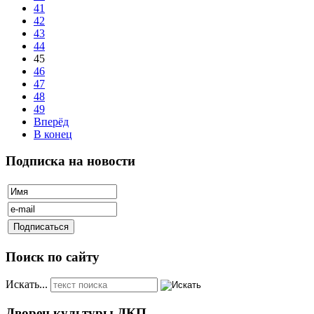
41
42
43
44
45
46
47
48
49
Вперёд
В конец
Подписка на новости
Поиск по сайту
Искать...
Дворец культуры ДКП