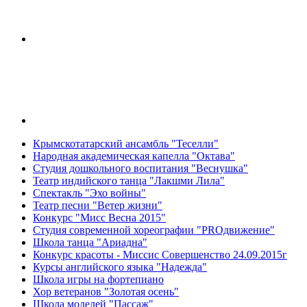
Крымскотатарский ансамбль "Теселли"
Народная академическая капелла "Октава"
Студия дошкольного воспитания "Веснушка"
Театр индийского танца "Лакшми Лила"
Спектакль "Эхо войны"
Театр песни "Ветер жизни"
Конкурс "Мисс Весна 2015"
Студия современной хореографии "PROдвижение"
Школа танца "Ариадна"
Конкурс красоты - Миссис Совершенство 24.09.2015г
Курсы английского языка "Надежда"
Школа игры на фортепиано
Хор ветеранов "Золотая осень"
Школа моделей "Пассаж"