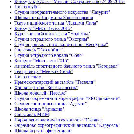
Конкурс красоты - Миссис Совершенство 24.09.2015г
Показ шубы
Студия изобразительного искусства "Лазурит"
Школа степа Людмилы Золотогорской
Театр индийского танца "Лакшми Лила"
Конкурс "Мисс Весна 2015"
Курсы английского языка "Надежда"
Студия эстрадного танца "Экстрим"
Студия дошкольного воспитания "Веснушка"
Спектакль "Эхо войны"
Студия эстрадного вокала "Соло"
Конкурс "Мисс лето 2015"
Ансамбль спортивного бального танца "Карнавал"
Театр танца "Мьюзик Сейф"
Показ пальто
Крымскотатарский ансамбль "Теселли"
Хор ветеранов "Золотая осень"
Школа моделей "Пассаж"
Студия современной хореографии "PROдвижение"
Студия восточного танца "Адамас"
Школа танца "Ариадна"
Спектакль МИМ
Народная академическая капелла "Октава"
Образцово хореографический ансамбль "Карусель"
Школа игры на фортепиано