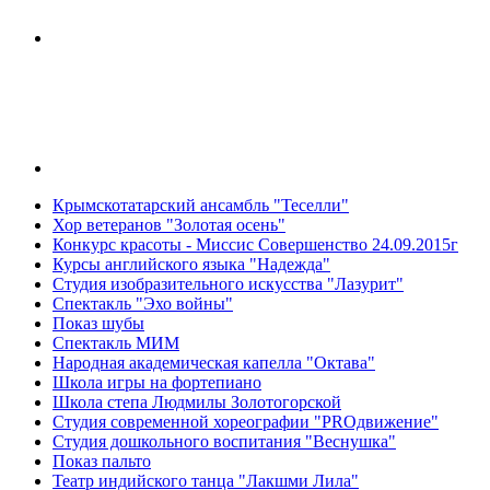
Крымскотатарский ансамбль "Теселли"
Хор ветеранов "Золотая осень"
Конкурс красоты - Миссис Совершенство 24.09.2015г
Курсы английского языка "Надежда"
Студия изобразительного искусства "Лазурит"
Спектакль "Эхо войны"
Показ шубы
Спектакль МИМ
Народная академическая капелла "Октава"
Школа игры на фортепиано
Школа степа Людмилы Золотогорской
Студия современной хореографии "PROдвижение"
Студия дошкольного воспитания "Веснушка"
Показ пальто
Театр индийского танца "Лакшми Лила"