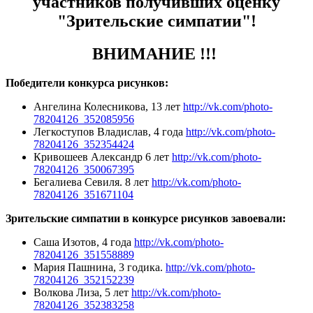
участников получивших оценку
"Зрительские симпатии"!
ВНИМАНИЕ !!!
Победители конкурса рисунков:
Ангелина Колесникова, 13 лет
http://vk.com/photo-
78204126_352085956
Легкоступов Владислав, 4 года
http://vk.com/photo-
78204126_352354424
Кривошеев Александр 6 лет
http://vk.com/photo-
78204126_350067395
Бегалиева Cевиля. 8 лет
http://vk.com/photo-
78204126_351671104
Зрительские симпатии в конкурсе рисунков завоевали:
Саша Изотов, 4 года
http://vk.com/photo-
78204126_351558889
Мария Пашнина, 3 годика.
http://vk.com/photo-
78204126_352152239
Волкова Лиза, 5 лет
http://vk.com/photo-
78204126_352383258