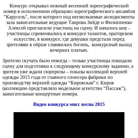
Конкурс открывал нежный весенний хореографический
номер в исполнениии образцово хореографического ансамбля
"Карусель", после которого под несмолкаемые аплодисменты
зала зажигательные ведущие Таирова Зийде и Филиппенко
Алексей пригласили участниц на сцену. И началось шоу -
участницы соревновались в конкурсе талантов, ораторском
искусстве, в конкурсе, где девушки предстали перед
зрителями в образе славянских богинь, конкурсный выход
вечерних платьях.
Зрителю скучать было некогда – только участницы покидали
сцену для подготовки к следующему конкурсному заданию, а
зрителя уже ждали сюрпризы – показы коллекций верхней
одежды 2015 года от главного спонсора фабрики по
производству верхней одежды “Кировская” г. Киров
(коллекцию представляло модельное агентство “Пассаж”),
зажигательные концертные номера.
Видео конкурса мисс весна 2015