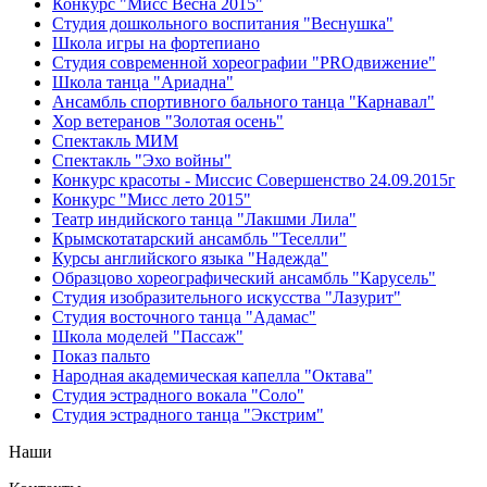
Конкурс "Мисс Весна 2015"
Студия дошкольного воспитания "Веснушка"
Школа игры на фортепиано
Студия современной хореографии "PROдвижение"
Школа танца "Ариадна"
Ансамбль спортивного бального танца "Карнавал"
Хор ветеранов "Золотая осень"
Спектакль МИМ
Спектакль "Эхо войны"
Конкурс красоты - Миссис Совершенство 24.09.2015г
Конкурс "Мисс лето 2015"
Театр индийского танца "Лакшми Лила"
Крымскотатарский ансамбль "Теселли"
Курсы английского языка "Надежда"
Образцово хореографический ансамбль "Карусель"
Студия изобразительного искусства "Лазурит"
Студия восточного танца "Адамас"
Школа моделей "Пассаж"
Показ пальто
Народная академическая капелла "Октава"
Студия эстрадного вокала "Соло"
Студия эстрадного танца "Экстрим"
Наши