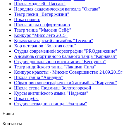
Школа моделей "Пассаж"
Народная академическая капелла "Октава"
Театр песни "Ветер жизни"
Показ пальто
Школа игры на фортепиано
Театр танца "Мьюзик Сейф"
Конкурс "Мисс лето 2015"
Крымскотатарский ансамбль "Теселли"
Хор ветеранов "Золотая осень"
Студия современной хореографии "PROдвижение"
Ансамбль спортивного бального танца "Карнавал"
Студия дошкольного воспитания "Веснушка"
Театр индийского танца "Лакшми Лила"
Конкурс красоты - Миссис Совершенство 24.09.2015г
Школа танца "Ариадна"
Образцово хореографический ансамбль "Карусель"
Школа степа Людмилы Золотогорской
Курсы английского языка "Надежда"
Показ шубы
Студия эстрадного танца "Экстрим"
Наши
Контакты