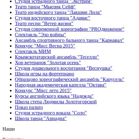
Студия эстрадного танца "Экстрим"
Театр танца "Мьюзик Сейф"
Театр индийского танца "Лакшми Лила"
Студия восточного танца "Адамас"
Театр песни "Ветер жизни"
Студия современной хореографии "PROдвижение"
Спектакль "Эхо войны"
Ансамбль спортивного бального танца "Карнавал"
Конкурс "Мисс Весна 2015"
Спектакль МИМ
Крымскотатарский ансамбль "Теселли"
Хор ветеранов "Золотая осень"
Студия дошкольного воспитания "Веснушка"
Школа игры на фортепиано
Образцово хореографический ансамбль "Карусель"
Народная академическая капелла "Октава"
Конкурс "Мисс лето 2015"
Курсы английского языка "Надежда"
Школа степа Людмилы Золотогорской
Показ пальто
Студия эстрадного вокала "Соло"
Школа танца "Ариадна"
Наши