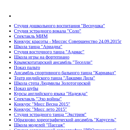
Студия дошкольного воспитания "Веснушка"
Студия эстрадного вокала "Соло"
Спектакль МИМ
Конкурс красоты - Миссис Совершенство 24.09.2015г
Школа танца "Ариадна"
Студия восточного танца "Адамас"
Школа игры на фортепиано
Крымскотатарский ансамбль "Теселли"
Показ пальто
Ансамбль спортивного бального танца "Карнавал"
Театр индийского танца "Лакшми Лила"
Школа степа Людмилы Золотогорской
Показ шубы
Курсы английского языка "Надежда"
Спектакль "Эхо войны"
Конкурс "Мисс Весна 2015"
Конкурс "Мисс лето 2015"
Студия эстрадного танца "Экстрим"
Образцово хореографический ансамбль "Карусель"
Школа моделей "Пассаж"