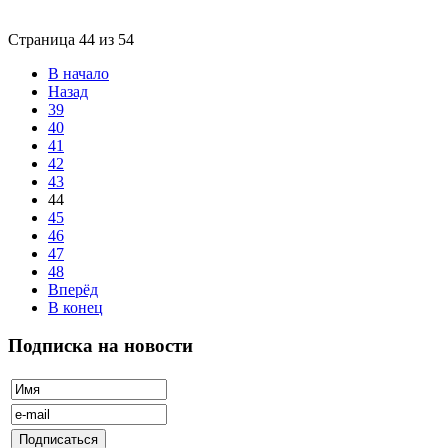
Страница 44 из 54
В начало
Назад
39
40
41
42
43
44
45
46
47
48
Вперёд
В конец
Подписка на новости